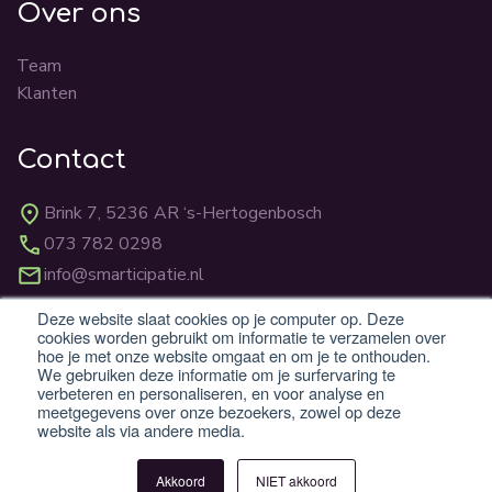
Over ons
Team
Klanten
Contact
Brink 7, 5236 AR ‘s-Hertogenbosch
073 782 0298
info@smarticipatie.nl
Deze website slaat cookies op je computer op. Deze
cookies worden gebruikt om informatie te verzamelen over
BTW: NL862824059B01
hoe je met onze website omgaat en om je te onthouden.
KvK: 83310231
We gebruiken deze informatie om je surfervaring te
verbeteren en personaliseren, en voor analyse en
meetgegevens over onze bezoekers, zowel op deze
website als via andere media.
© 2026 Smarticipatie B.V.
Algemene voorwaarden
Privacy
Cookies
Akkoord
NIET akkoord