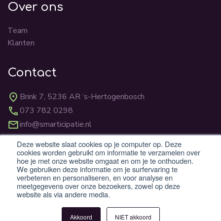
Over ons
Team
Klanten
Contact
Brink 7, 5236 AR ‘s-Hertogenbosch
073 782 0298
info@smarticipatie.nl
Deze website slaat cookies op je computer op. Deze
cookies worden gebruikt om informatie te verzamelen over
BTW: NL862824059B01
hoe je met onze website omgaat en om je te onthouden.
KvK: 83310231
We gebruiken deze informatie om je surfervaring te
verbeteren en personaliseren, en voor analyse en
meetgegevens over onze bezoekers, zowel op deze
website als via andere media.
© 2026 Smarticipatie B.V.
Algemene voorwaarden
Privacy
Cookies
Akkoord
NIET akkoord