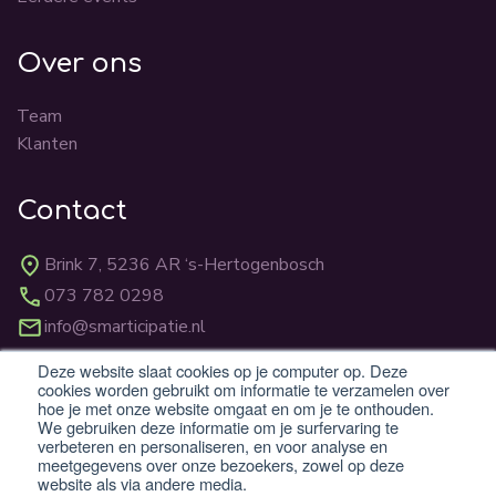
Over ons
Team
Klanten
Contact
Brink 7, 5236 AR ‘s-Hertogenbosch
073 782 0298
info@smarticipatie.nl
Deze website slaat cookies op je computer op. Deze
cookies worden gebruikt om informatie te verzamelen over
BTW: NL862824059B01
hoe je met onze website omgaat en om je te onthouden.
KvK: 83310231
We gebruiken deze informatie om je surfervaring te
verbeteren en personaliseren, en voor analyse en
meetgegevens over onze bezoekers, zowel op deze
website als via andere media.