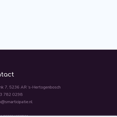
tact
ink 7, 5236 AR ‘s-Hertogenbosch
3 782 0298
fo@smarticipatie.nl
NL862824059B01