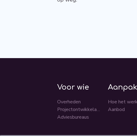
Voor wie
Aanpa
Overheden
Hoe het wer
Projectontwikkelaars
Aanbod
Adviesbureaus