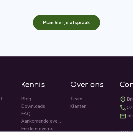
Plan hier je afspraak
k
Kennis
Over ons
Con
kt
Blog
Team
Br
Downloads
Klanten
07
FAQ
in
Aankomende events
Eerdere events
BTW: 