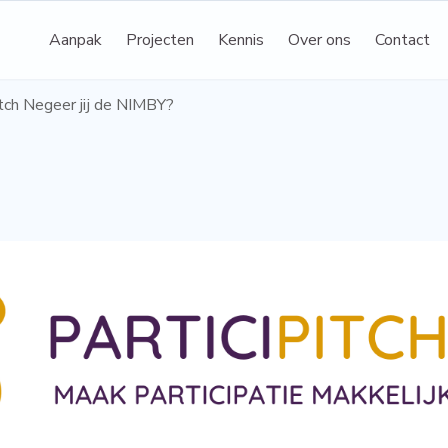
Aanpak
Projecten
Kennis
Over ons
Contact
itch Negeer jij de NIMBY?