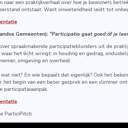
eren naar een praktijkverhaal over hoe je bewoners betr
erstand ontstaat. Want onwetendheid leidt tot onbe
entatie
rlandse Gemeenten
):
"Participatie gaat goed óf je lee
 over spraakmakende participatieblunders uit de praktij
n waar het écht wringt: in houding en gedrag, onduide
efnemer, omgeving en overheid.
 wat niet? En wie bepaalt dat eigenlijk? Ook het b
aar het begin van een beter gesprek en een slimmer on
e participatieaanpak.
entatie
 ParticiPitch: