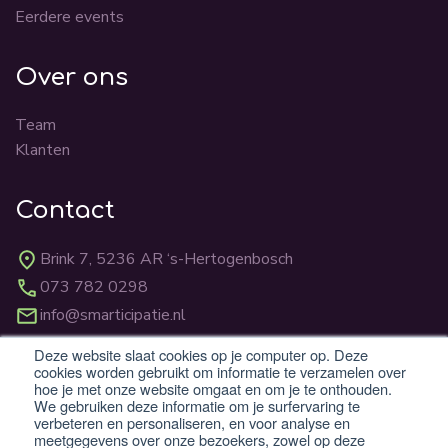
Eerdere events
Over ons
Team
Klanten
Contact
Brink 7, 5236 AR ‘s-Hertogenbosch
073 782 0298
info@smarticipatie.nl
Deze website slaat cookies op je computer op. Deze
cookies worden gebruikt om informatie te verzamelen over
BTW: NL862824059B01
hoe je met onze website omgaat en om je te onthouden.
KvK: 83310231
We gebruiken deze informatie om je surfervaring te
verbeteren en personaliseren, en voor analyse en
meetgegevens over onze bezoekers, zowel op deze