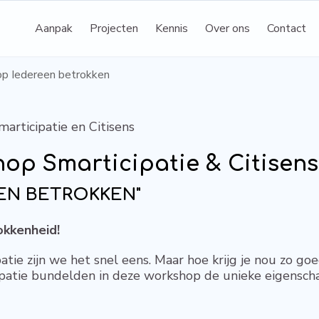
Aanpak
Projecten
Kennis
Over ons
Contact
p Iedereen betrokken
rticipatie en Citisens
hop Smarticipatie & Citisens
EN BETROKKEN"
okkenheid!
atie zijn we het snel eens. Maar hoe krijg je nou zo go
ipatie bundelden in deze workshop de unieke eigensc