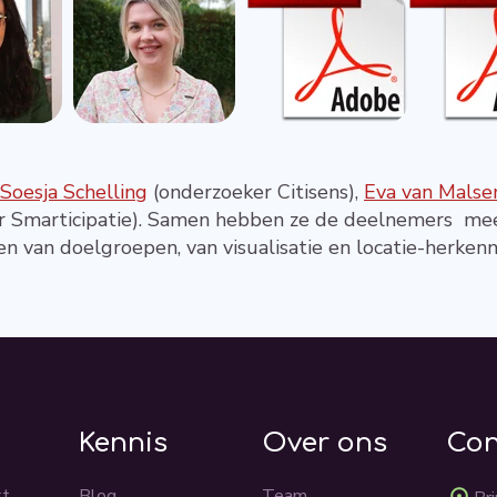
Soesja Schelling
(onderzoeker Citisens),
Eva van Malse
r Smarticipatie). Samen hebben ze de deelnemers m
 van doelgroepen, van visualisatie en locatie-herkennin
k
Kennis
Over ons
Con
kt
Blog
Team