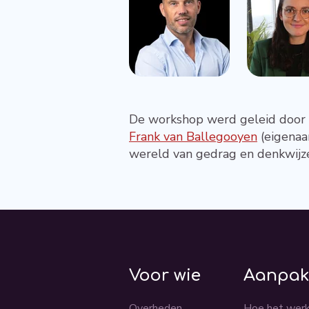
De workshop werd geleid door
Frank van Ballegooyen
(eigenaa
wereld van gedrag en denkwijzen
Voor wie
Aanpa
Overheden
Hoe het wer