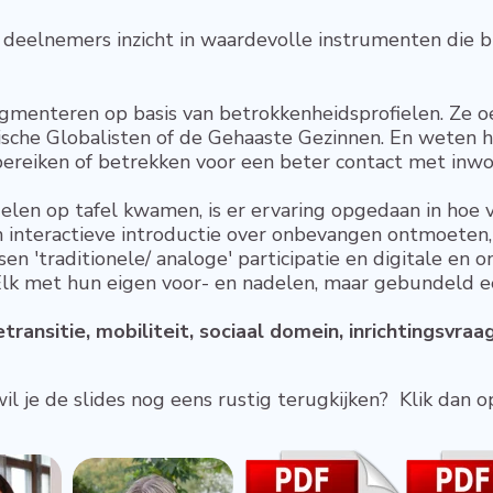
deelnemers inzicht in waardevolle instrumenten die 
gmenteren op basis van betrokkenheidsprofielen. Ze o
ische Globalisten of de Gehaaste Gezinnen. En weten h
ereiken of betrekken voor een beter contact met inwo
elen op tafel kwamen, is er ervaring opgedaan in hoe 
en interactieve introductie over onbevangen ontmoeten
n 'traditionele/ analoge' participatie en digitale en on
 Elk met hun eigen voor- en nadelen, maar gebundeld e
ransitie, mobiliteit, sociaal domein, inrichtingsvraag
l je de slides nog eens rustig terugkijken? Klik dan 