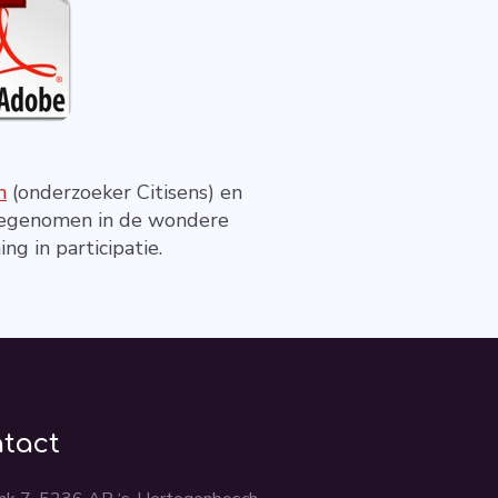
n
(onderzoeker Citisens) en
eegenomen in de wondere
g in participatie.
tact