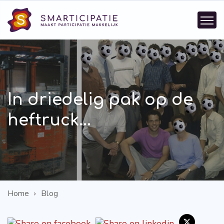
In driedelig pak op de
heftruck...
Home
Blog