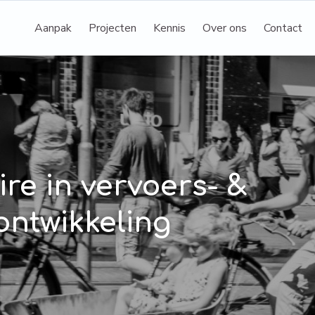
Aanpak
Projecten
Kennis
Over ons
Contact
re in vervoers- &
ontwikkeling