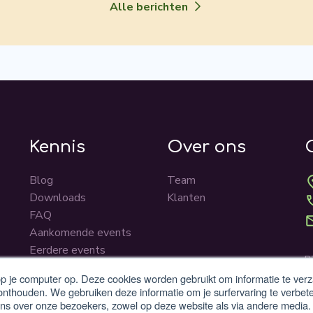
Alle berichten
Kennis
Over ons
Blog
Team
Downloads
Klanten
FAQ
Aankomende events
Eerdere events
B
K
op je computer op. Deze cookies worden gebruikt om informatie te ver
onthouden. We gebruiken deze informatie om je surfervaring te verbet
s over onze bezoekers, zowel op deze website als via andere media.