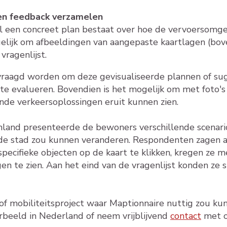
 en feedback verzamelen
 al een concreet plan bestaat over hoe de vervoersomg
gelijk om afbeeldingen van aangepaste kaartlagen (bov
vragenlijst.
raagd worden om deze gevisualiseerde plannen of sug
e evalueren. Bovendien is het mogelijk om met foto's 
de verkeersoplossingen eruit kunnen zien.
inland presenteerde de bewoners verschillende scenari
de stad zou kunnen veranderen. Respondenten zagen a
specifieke objecten op de kaart te klikken, kregen ze 
en te zien. Aan het eind van de vragenlijst konden z
of mobiliteitsproject waar Maptionnaire nuttig zou kun
beeld in Nederland of neem vrijblijvend
contact
met o