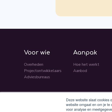
Voor wie
Aanpak
Overheden
Hoe het werkt
Projectontwikkelaars
Aanbod
Adviesbureaus
Deze website slaat cookies 
website omgaat en om je te 
voor analyse en meetgegeven