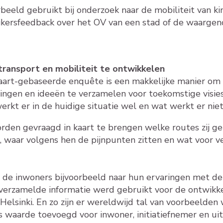
rbeeld gebruikt bij onderzoek naar de mobiliteit van ki
ikersfeedback over het OV van een stad of de waarge
ransport en mobiliteit te ontwikkelen
aart-gebaseerde enquête is een makkelijke manier om
ngen en ideeën te verzamelen voor toekomstige visie
rkt er in de huidige situatie wel en wat werkt er nie
den gevraagd in kaart te brengen welke routes zij ge
n, waar volgens hen de pijnpunten zitten en wat voor v
g de inwoners bijvoorbeeld naar hun ervaringen met d
verzamelde informatie werd gebruikt voor de ontwikke
lsinki. En zo zijn er wereldwijd tal van voorbeelden 
s waarde toevoegd voor inwoner, initiatiefnemer en ui