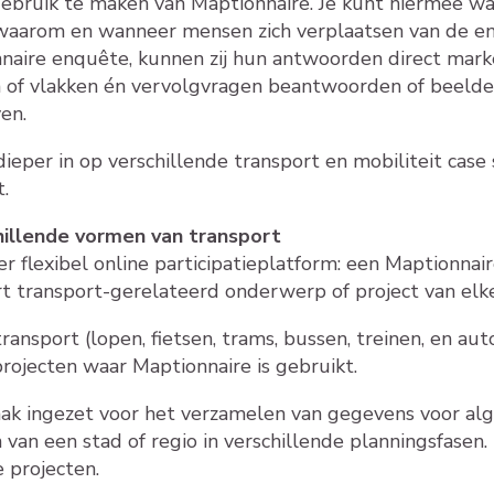
bruik te maken van Maptionnaire. Je kunt hiermee wa
waarom en wanneer mensen zich verplaatsen van de en
nnaire enquête, kunnen zij hun antwoorden direct mark
nen of vlakken én vervolgvragen beantwoorden of beel
en.
ieper in op verschillende transport en mobiliteit case 
.
hillende vormen van transport
er flexibel online participatieplatform: een Maptionn
t transport-gerelateerd onderwerp of project van elke
ransport (lopen, fietsen, trams, bussen, treinen, en auto'
rojecten waar Maptionnaire is gebruikt.
ak ingezet voor het verzamelen van gegevens voor a
van een stad of regio in verschillende planningsfasen. 
 projecten.