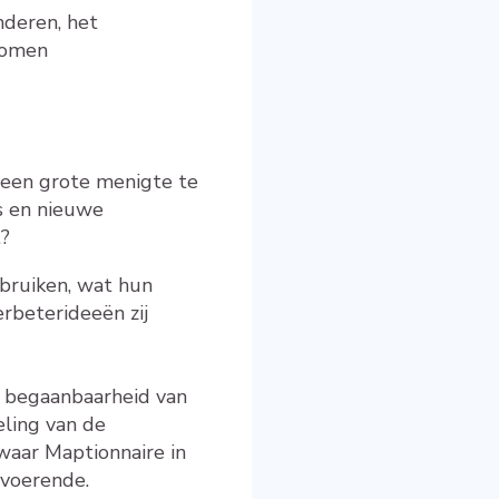
nderen, het
nomen
 een grote menigte te
s en nieuwe
t?
bruiken, wat hun
erbeterideeën zij
e begaanbaarheid van
ling van de
waar Maptionnaire in
tvoerende.