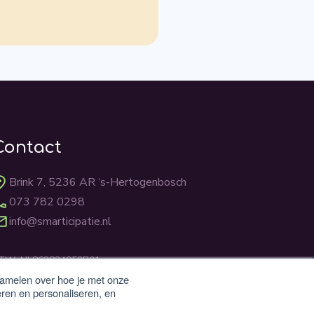
Contact
Brink 7, 5236 AR ‘s-Hertogenbosch
073 782 0298
info@smarticipatie.nl
TW: NL862824059B01
vK: 83310231
zamelen over hoe je met onze
eren en personaliseren, en