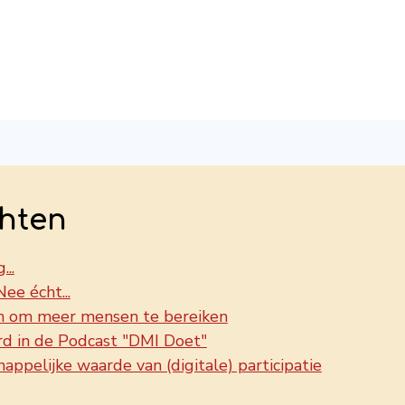
hten
...
ee écht...
n om meer mensen te bereiken
rd in de Podcast "DMI Doet"
ppelijke waarde van (digitale) participatie