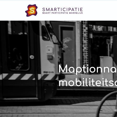
Maptionnai
mobiliteits