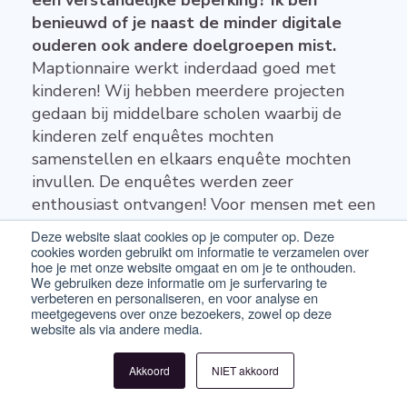
een verstandelijke beperking? Ik ben
benieuwd of je naast de minder digitale
ouderen ook andere doelgroepen mist.
Maptionnaire werkt inderdaad goed met
kinderen! Wij hebben meerdere projecten
gedaan bij middelbare scholen waarbij de
kinderen zelf enquêtes mochten
samenstellen en elkaars enquête mochten
invullen. De enquêtes werden zeer
enthousiast ontvangen! Voor mensen met een
(licht) verstandelijke beperking is het van
Deze website slaat cookies op je computer op. Deze
belang om goed naar de communicatie te
cookies worden gebruikt om informatie te verzamelen over
hoe je met onze website omgaat en om je te onthouden.
kijken. De vragen begrijpelijk stellen vereist
We gebruiken deze informatie om je surfervaring te
de grootst mogelijke aandacht. Ook werkt
verbeteren en personaliseren, en voor analyse en
meetgegevens over onze bezoekers, zowel op deze
het goed om veel met herkenbare
website als via andere media.
visualisaties te werken.
Akkoord
NIET akkoord
39. Als er 100 mensen puntjes willen
zetten op hetzelfde plekje op de kaart, kun