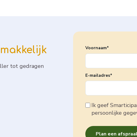
makkelijk
Voornaam
*
ller tot gedragen
E-mailadres
*
Ik geef Smarticip
persoonlijke gege