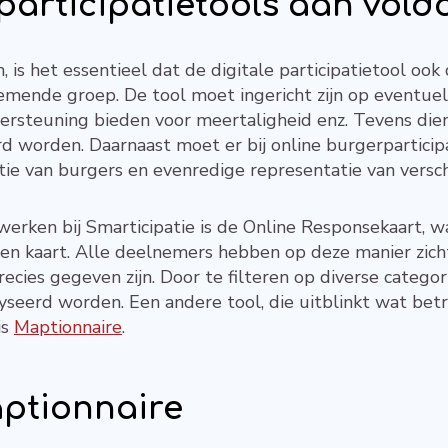
participatietools aan vold
n, is het essentieel dat de digitale participatietool ook
mende groep. De tool moet ingericht zijn op eventuel
ndersteuning bieden voor meertaligheid enz. Tevens die
rd worden. Daarnaast moet er bij online burgerparticip
tie van burgers en evenredige representatie van versch
erken bij Smarticipatie is de Online Responsekaart, wa
n kaart. Alle deelnemers hebben op deze manier zic
es gegeven zijn. Door te filteren op diverse categori
seerd worden. Een andere tool, die uitblinkt wat betre
is
Maptionnaire
.
ptionnaire