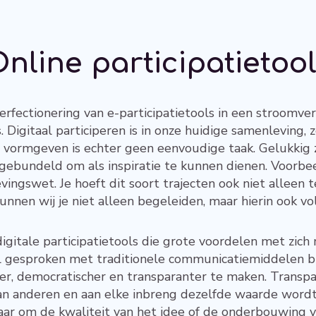
nline participatietoo
erfectionering van e-participatietools in een stroomver
s. Digitaal participeren is in onze huidige samenleving,
 vormgeven is echter geen eenvoudige taak. Gelukkig z
 gebundeld om als inspiratie te kunnen dienen. Voorbee
vingswet. Je hoeft dit soort trajecten ook niet alleen te
 kunnen wij je niet alleen begeleiden, maar hierin ook v
gitale participatietools die grote voordelen met zich
l gesproken met traditionele communicatiemiddelen b
ver, democratischer en transparanter te maken. Transp
 van anderen en aan elke inbreng dezelfde waarde wor
aar om de kwaliteit van het idee of de onderbouwing v