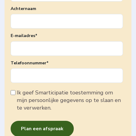
Achternaam
E-mailadres
*
Telefoonnummer
*
Ik geef Smarticipatie toestemming om
mijn persoonlijke gegevens op te slaan en
te verwerken.