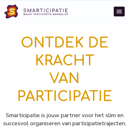
ONTDEK DE
KRACHT
VAN
PARTICIPATIE
Smarticipatie is jouw partner voor het slim en
succesvol organiseren van participatietrajecten.