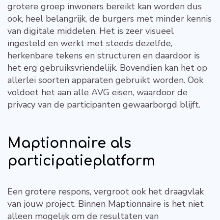
grotere groep inwoners bereikt kan worden dus
ook, heel belangrijk, de burgers met minder kennis
van digitale middelen. Het is zeer visueel
ingesteld en werkt met steeds dezelfde,
herkenbare tekens en structuren en daardoor is
het erg gebruiksvriendelijk. Bovendien kan het op
allerlei soorten apparaten gebruikt worden. Ook
voldoet het aan alle AVG eisen, waardoor de
privacy van de participanten gewaarborgd blijft.
Maptionnaire als
participatieplatform
Een grotere respons, vergroot ook het draagvlak
van jouw project. Binnen Maptionnaire is het niet
alleen mogelijk om de resultaten van